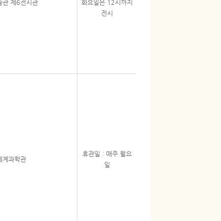
술관 제6전시관
화요일은 12시까지
전시
휴관일 : 매주 월요
세계과학관
일