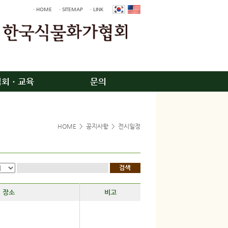
· HOME
· SITEMAP
· LINK
입회ㆍ교육
문의
HOME
>
공지사항
>
전시일정
장소
비고