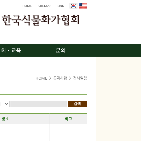
· HOME
· SITEMAP
· LINK
입회ㆍ교육
문의
HOME
>
공지사항
>
전시일정
장소
비고