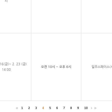
시
 16(금)~ 2. 23 (금)
오전 10시 ~ 오후 6시
일우스페이스(서
14:00
1
2
3
4
5
6
7
8
9
10