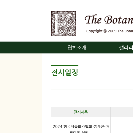
협회소개
갤러
전시일정
전시제목
2024 한국식물화가협회 정기전-아
름다운 천리...