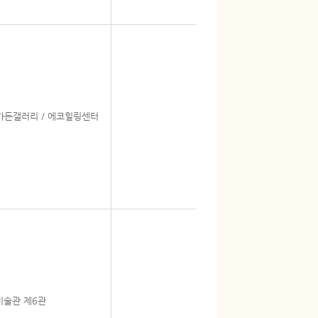
가든갤러리 / 에코힐링센터
미술관 제6관