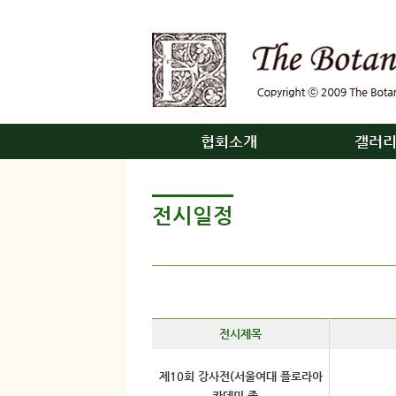
협회소개
갤러
전시일정
전시제목
제10회 강사전(서울여대 플로라아
카데미 졸...