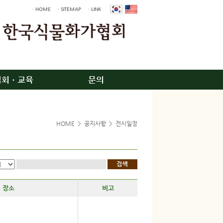
· HOME
· SITEMAP
· LINK
입회ㆍ교육
문의
HOME
>
공지사항
>
전시일정
장소
비고