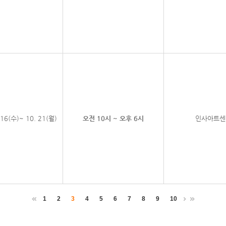
 16(수)~ 10. 21(월)
오전 10시 ~ 오후 6시
인사아트센
1
2
3
4
5
6
7
8
9
10