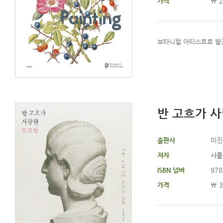
가격
\ 2
보타니컬 아티스트로 발
반 고흐가 사
출판사
미진
저자
샤를
ISBN 넘버
978
가격
\ 3