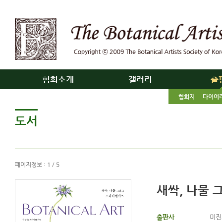
협회소개
갤러리
출
협회지
다이어
도서
페이지정보 : 1 / 5
새싹, 나물
출판사
미진