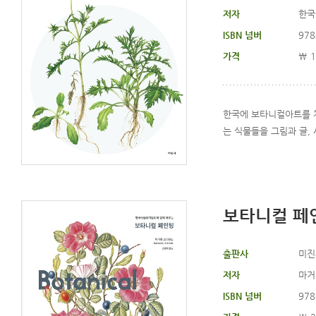
저자
한국
ISBN 넘버
978
가격
\ 1
한국에 보타니컬아트를 
는 식물들을 그림과 글
보타니컬 페
출판사
미진
저자
마거
ISBN 넘버
978