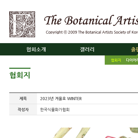
협회소개
갤러리
출
협회지
다이어
협회지
제목
2023년 겨울호 WINTER
작성자
한국식물화가협회